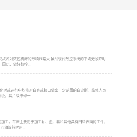
现故障对数控机床的形响炸常大.虽然现代数控系统的平均无故障时
此，做好数控...
始化时或运行中均能对自身或接口做出一定范围的自诊断。维修人员
，其片级维修一...
的加工。车床主要用于加工轴、盘、套和其他具有回转表面的工件，
轴旋转时用...