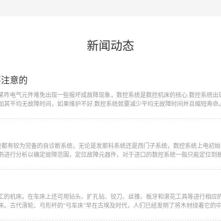
新闻动态
要注意的
，某咋电气元件难免出现一些报坏成故降现象，数控系统是数控机床的核心.数控系统出
其平均无故障时间，如果维护不好.数控系统就要减少平均无故障时间并且缩短寿命。因
C系统都有较为完备的自诊断系统，无论是发那科系统还是西门子系统，数控系统上电初
书进行分析以确定故障范围，定位故障元器件，对于进口的数控系统一般只能定位到板级
加工的机床。在车床上还可用钻头、扩孔钻、铰刀、丝锥、板牙和滚花工具等进行相应
。古代滑轮、弓形杆的“弓车床”早在古埃及时代，人们已经发明了将木材绕着它的中心