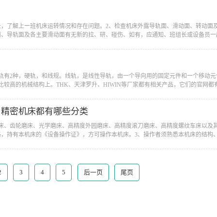
记录，了解上一班机床运转情况和存在问题。2、检查机床外露导轨面、滑动面、转动面
、导轨面及各主要滑动面有无新的拉、研、碰伤、如有，应通知、班组长或设备员一起查
导轨有2种，硬轨，和线规。线轨，是线性导轨，由一个导向用的固定元件和一个移动
较高的机械结构上。THK、天津罗升、HIWIN等厂家都有相关产品，它们的官网都有
？精密机床都有哪些分类
磨床、齿轮磨床、光学磨床、高精度外园磨床、高精度滚刀磨床、高精度螺纹车床以及
，持有本机床的《设备操作证》，方可操作本机床。3、操作者须熟悉本机床的结构、性
2
3
4
5
后一页
尾页