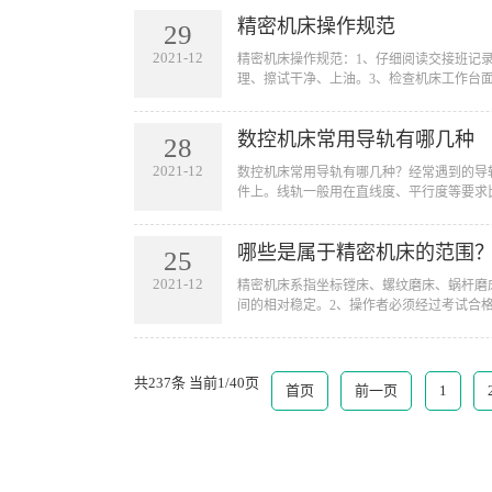
精密机床操作规范
29
2021-12
​精密机床操作规范：1、仔细阅读交接班
理、擦试干净、上油。3、检查机床工作台面
数控机床常用导轨有哪几种
28
2021-12
​数控机床常用导轨有哪几种？经常遇到的
件上。线轨一般用在直线度、平行度等要求比
哪些是属于精密机床的范围
25
2021-12
​精密机床系指坐标镗床、螺纹磨床、蜗杆
间的相对稳定。2、操作者必须经过考试合格
共237条 当前1/40页
首页
前一页
1