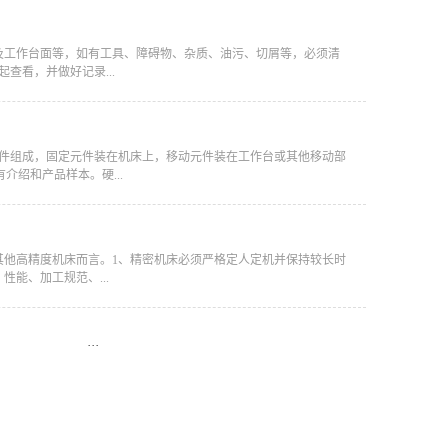
及工作台面等，如有工具、障碍物、杂质、油污、切屑等，必须清
看，并做好记录...
元件组成，固定元件装在机床上，移动元件装在工作台或其他移动部
介绍和产品样本。硬...
其他高精度机床而言。1、精密机床必须严格定人定机并保持较长时
能、加工规范、...
···