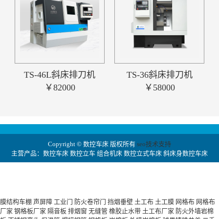
TS-46L斜床排刀机
TS-36斜床排刀机
￥82000
￥58000
Copyright © 数控车床 版权所有
seo技术支持
主营产品：数控车床 数控立车 组合机床 数控立式车床 斜床身数控车床
膜结构车棚
声屏障
工业门
防火卷帘门
挡烟垂壁
土工布
土工膜
网格布
网格布
厂家
钢格板厂家
隔音板
排烟窗
无缝管
橡胶止水带
土工布厂家
防火外墙岩棉